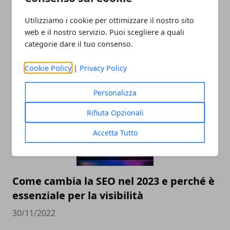
Utilizziamo i cookie per ottimizzare il nostro sito
web e il nostro servizio. Puoi scegliere a quali
Valutazione orologi Rolex online, come
categorie dare il tuo consenso.
scegliere il miglior compro Rolex online
Cookie Policy
|
Privacy Policy
23/05/2023
Personalizza
Rifiuta Opzionali
Accetta Tutto
Come cambia la SEO nel 2023 e perché è
essenziale per la visibilità
30/11/2022