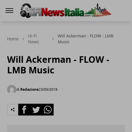
Hi-Fi News Italia
Hi-Fi
Will Ackerman - FLOW - LMB
Home
News
Music
Will Ackerman - FLOW -
LMB Music
di
Redazione
23/09/2018
Facebook
Twitter
Whatsapp