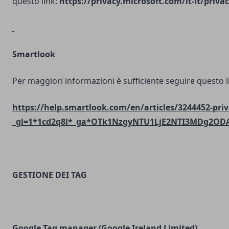
questo link:
https://privacy.microsoft.com/it-it/priv
Smartlook
Per maggiori informazioni è sufficiente seguire questo l
https://help.smartlook.com/en/articles/3244452-priv
_gl=1*1cd2q8l*_ga*OTk1NzgyNTU1LjE2NTI3MDg2O
GESTIONE DEI TAG
Google Tag manager (Google Ireland Limited)