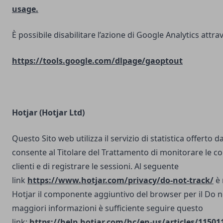
usage.
È possibile disabilitare l’azione di Google Analytics attrav
https://tools.google.com/dlpage/gaoptout
Hotjar (Hotjar Ltd)
Questo Sito web utilizza il servizio di statistica offerto d
consente al Titolare del Trattamento di monitorare le co
clienti e di registrare le sessioni. Al seguente
link
https://www.hotjar.com/privacy/do-not-track/
è 
Hotjar il componente aggiuntivo del browser per il Do n
maggiori informazioni è sufficiente seguire questo
link:
https://help.hotjar.com/hc/en-us/articles/11501