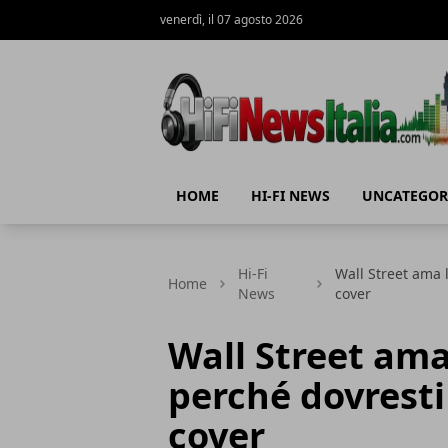
venerdì, il 07 agosto 2026
Hi-Fi News Italia
HOME
HI-FI NEWS
UNCATEGOR
Hi-Fi
Wall Street ama 
Home
News
cover
Wall Street ama
perché dovresti
cover