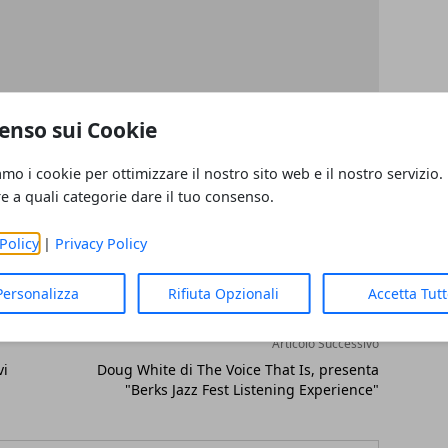
enso sui Cookie
amo i cookie per ottimizzare il nostro sito web e il nostro servizio.
re a quali categorie dare il tuo consenso.
Policy
|
Privacy Policy
Personalizza
Rifiuta Opzionali
Accetta Tut
Articolo Successivo
vi
Doug White di The Voice That Is, presenta
"Berks Jazz Fest Listening Experience"