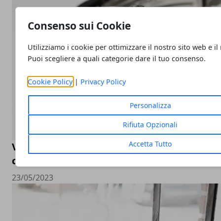
Consenso sui Cookie
Utilizziamo i cookie per ottimizzare il nostro sito web e il
Puoi scegliere a quali categorie dare il tuo consenso.
Cookie Policy
|
Privacy Policy
Personalizza
Rifiuta Opzionali
Accetta Tutto
Valutazione orologi Rolex online, come sceg
compro Rolex online
23/05/2023