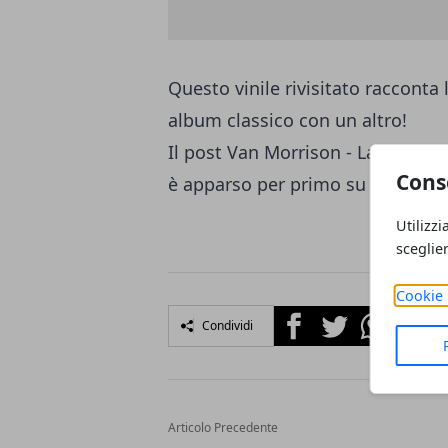
Questo vinile rivisitato raccont
album classico con un altro!
Il post
Van Morrison - La sua band
Cons
è
apparso per primo su
Audiophi
Utilizzi
sceglie
Cookie 
Facebook
Twitter
Whatsapp
Condividi
Articolo Precedente