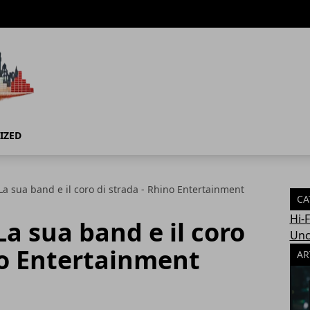
IZED
La sua band e il coro di strada - Rhino Entertainment
CA
Hi-
La sua band e il coro
Unc
no Entertainment
AR