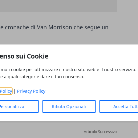
a le cronache di Van Morrison che segue un
 e il coro di strada - Rhino Entertainment
enso sui Cookie
le Audition
.
amo i cookie per ottimizzare il nostro sito web e il nostro servizio.
re a quali categorie dare il tuo consenso.
Policy
|
Privacy Policy
Personalizza
Rifiuta Opzionali
Accetta Tut
Articolo Successivo