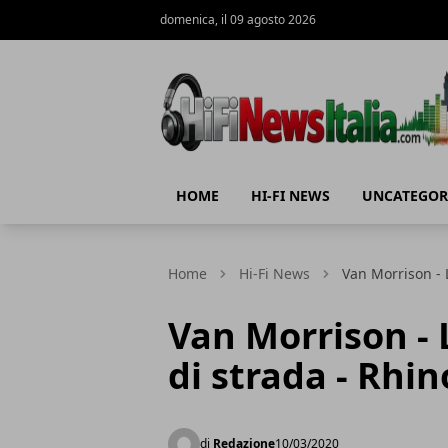
domenica, il 09 agosto 2026
Hi-Fi News Italia
HOME
HI-FI NEWS
UNCATEGOR
Home
Hi-Fi News
Van Morrison - 
Van Morrison - 
di strada - Rhi
di
Redazione
10/03/2020