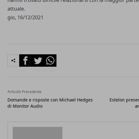
hanno trovato difficile relazionarsi con la maggior parte 
attuale.
gio, 16/12/2021
Facebook
Twitter
Whatsapp
Articolo Precedente
Domande e risposte con Michael Hedges
Estelon presen
di Monitor Audio
a