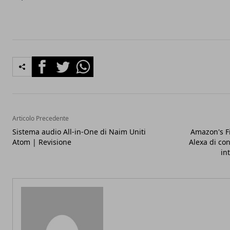
Facebook
Twitter
Whatsapp
Articolo Precedente
Sistema audio All-in-One di Naim Uniti
Amazon's F
Atom | Revisione
Alexa di con
in