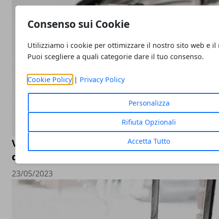
Consenso sui Cookie
Utilizziamo i cookie per ottimizzare il nostro sito web e il
Puoi scegliere a quali categorie dare il tuo consenso.
Cookie Policy
|
Privacy Policy
Personalizza
Rifiuta Opzionali
Accetta Tutto
Valutazione orologi Rolex online, come sceg
compro Rolex online
23/05/2023