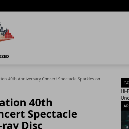
IZED
tion 40th Anniversary Concert Spectacle Sparkles on
CA
Hi-
Unc
ation 40th
AR
ncert Spectacle
-ray Disc