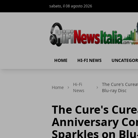
sabato, il 08 agosto 2026
Hi-Fi News Italia
HOME
HI-FI NEWS
UNCATEGOR
Hi-Fi
The Cure's Curea
Home
News
Blu-ray Disc
The Cure's Cure
Anniversary Co
Sparkles on Blu