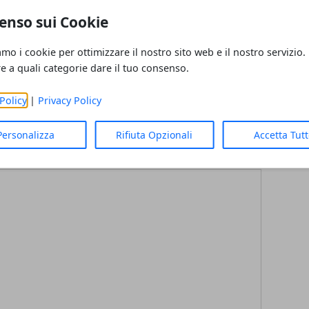
enso sui Cookie
amo i cookie per ottimizzare il nostro sito web e il nostro servizio.
re a quali categorie dare il tuo consenso.
Policy
|
Privacy Policy
Articolo Successivo
Cuffie stereo Dan Clark Audio AEON 2
Personalizza
Rifiuta Opzionali
Accetta Tut