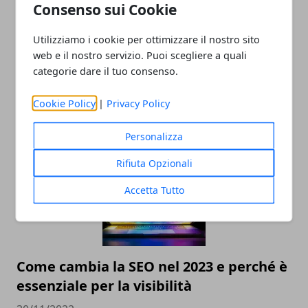
Consenso sui Cookie
Utilizziamo i cookie per ottimizzare il nostro sito
web e il nostro servizio. Puoi scegliere a quali
categorie dare il tuo consenso.
Valutazione orologi Rolex online, come
scegliere il miglior compro Rolex online
Cookie Policy
|
Privacy Policy
23/05/2023
Personalizza
Rifiuta Opzionali
Accetta Tutto
Come cambia la SEO nel 2023 e perché è
essenziale per la visibilità