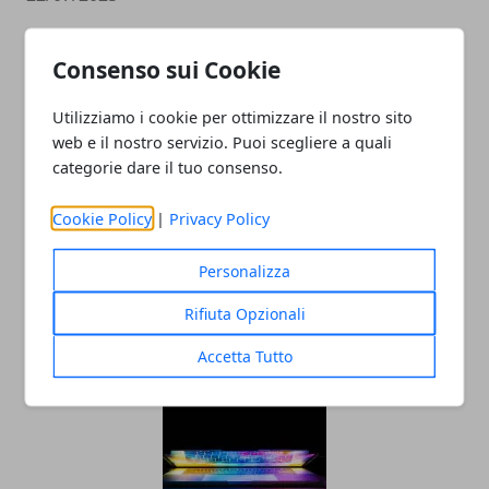
Consenso sui Cookie
Utilizziamo i cookie per ottimizzare il nostro sito
web e il nostro servizio. Puoi scegliere a quali
categorie dare il tuo consenso.
Cookie Policy
|
Privacy Policy
Valutazione orologi Rolex online, come
scegliere il miglior compro Rolex online
Personalizza
23/05/2023
Rifiuta Opzionali
Accetta Tutto