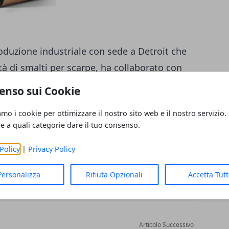
oduzione industriale con
sede a Detroit
che
à di smalti per scarpe, ha collaborato con
ice di monitor da studio professionale di
enso sui Cookie
l suo primo altoparlante Bluetooth.
amo i cookie per ottimizzare il nostro sito web e il nostro servizio.
re a quali categorie dare il tuo consenso.
Policy
|
Privacy Policy
Personalizza
Rifiuta Opzionali
Accetta Tut
Articolo Successivo