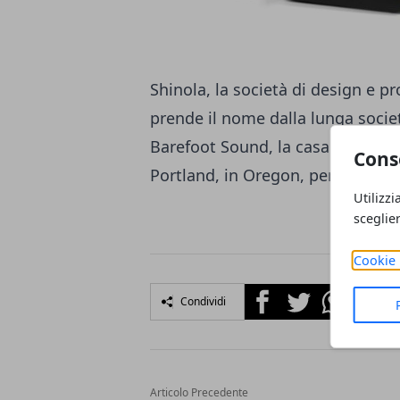
Shinola, la società di
design e pr
prende il nome dalla lunga societ
Barefoot Sound, la casa
produttr
Cons
Portland, in Oregon, per creare i
Utilizzi
sceglie
Cookie 
Facebook
Twitter
Whatsapp
Condividi
Articolo Precedente