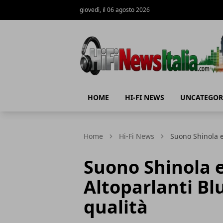
giovedì, il 06 agosto 2026
Hi-Fi News Italia
HOME
HI-FI NEWS
UNCATEGOR
Home
Hi-Fi News
Suono Shinola e
Suono Shinola 
Altoparlanti Bl
qualità