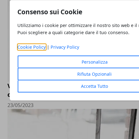
Consenso sui Cookie
Utilizziamo i cookie per ottimizzare il nostro sito web e il
Puoi scegliere a quali categorie dare il tuo consenso.
Cookie Policy
|
Privacy Policy
Personalizza
Rifiuta Opzionali
Valutazione orologi Rolex online, come sceg
Accetta Tutto
compro Rolex online
23/05/2023