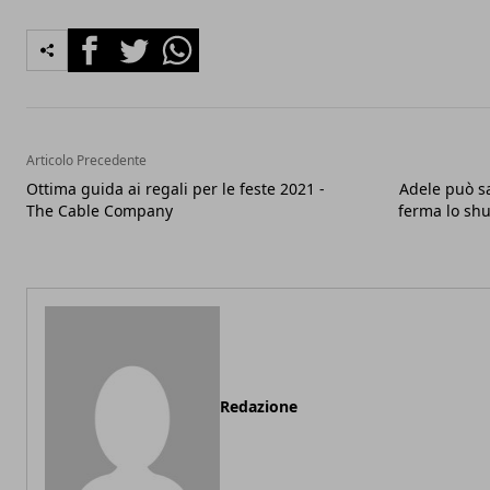
Facebook
Twitter
Whatsapp
Articolo Precedente
Ottima guida ai regali per le feste 2021 -
Adele può sa
The Cable Company
ferma lo shuf
Redazione