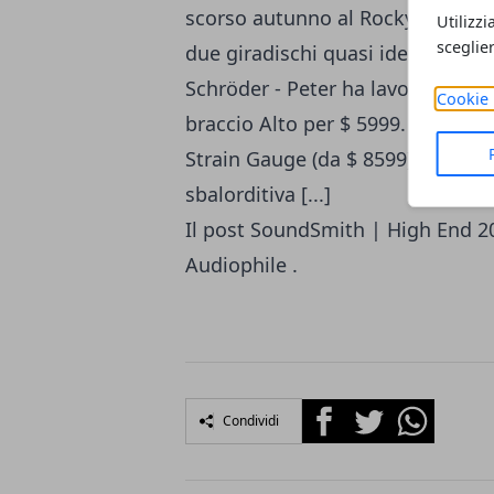
scorso autunno al Rocky Mountain
Utilizzi
sceglie
due giradischi quasi identici in e
Schröder - Peter ha lavorato con 
Cookie 
braccio Alto per $ 5999. Queste 
Strain Gauge (da $ 8599) e Hyperi
sbalorditiva [...]
Il post
SoundSmith | High End 2
Audiophile
.
Facebook
Twitter
Whatsapp
Condividi