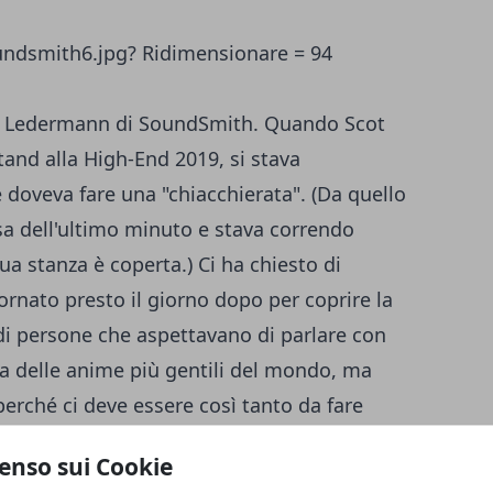
ter Ledermann di SoundSmith. Quando Scot
tand alla High-End 2019, si stava
doveva fare una "chiacchierata". (Da quello
a dell'ultimo minuto e stava correndo
ua stanza è coperta.) Ci ha chiesto di
ornato presto il giorno dopo per coprire la
di persone che aspettavano di parlare con
una delle anime più gentili del mondo, ma
rché ci deve essere così tanto da fare
a SoundSmith all'interno dello stand
enso sui Cookie
 modo simile a quelli che ho ascoltato lo