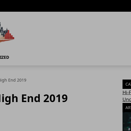
IZED
igh End 2019
CA
Hi-
igh End 2019
Unc
AR