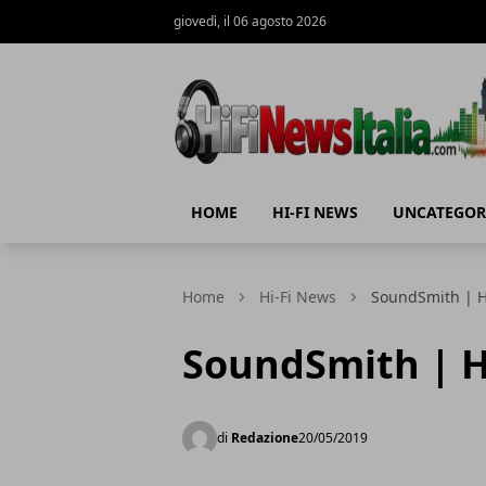
giovedì, il 06 agosto 2026
Hi-Fi News Italia
HOME
HI-FI NEWS
UNCATEGOR
Home
Hi-Fi News
SoundSmith | H
SoundSmith | H
di
Redazione
20/05/2019