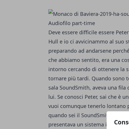
Audiofilo part-time
Deve essere difficile essere Pe
Hull e io ci avvicinammo al suo s
preparando ad andarsene perché 
che abbiamo sentito, era una cos
intorno cercando di ottenere la s
tornare più tardi. Quando sono t
sala SoundSmith, aveva una fila 
lui. Se conosci Peter, sai che è 
vuoi comunque tenerlo lontano pe
quando sei il SoundSmith. La sal
Cons
presentava un sistema in qualche