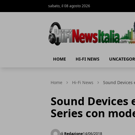
sabato, il 08 agosto 2026
Hi-Fi News Italia
HOME
HI-FI NEWS
UNCATEGOR
Home
Hi-Fi News
Sound Devices 
Sound Devices 
Series con mode
di
Redazione
14/06/2018