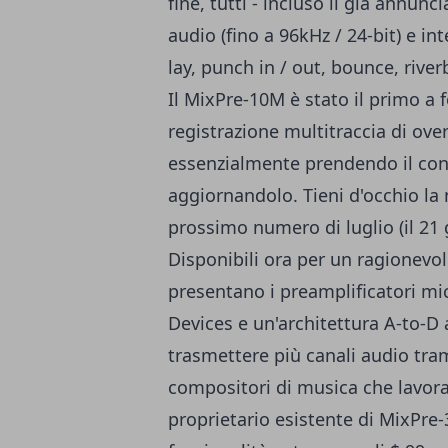
fine, tutti - incluso il già annun
audio (fino a 96kHz / 24-bit) e i
lay, punch in / out, bounce, rive
Il MixPre-10M è stato il primo a 
registrazione multitraccia di ove
essenzialmente prendendo il conc
aggiornandolo. Tieni d'occhio la
prossimo numero di luglio (il 21 
Disponibili ora per un ragionevo
presentano i preamplificatori mi
Devices e un'architettura A-to-D
trasmettere più canali audio tram
compositori di musica che lavora
proprietario esistente di MixPre-3