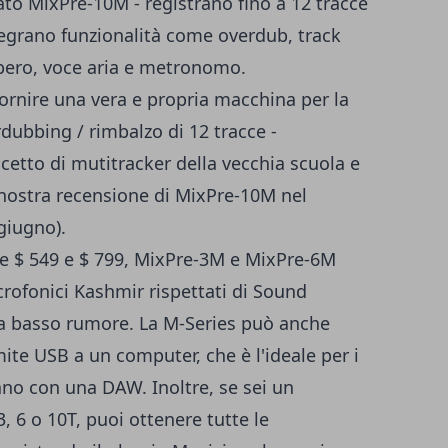
ciato MixPre-10M - registrano fino a 12 tracce
ntegrano funzionalità come overdub, track
rbero, voce aria e metronomo.
fornire una vera e propria macchina per la
rdubbing / rimbalzo di 12 tracce -
etto di mutitracker della vecchia scuola e
 nostra recensione di MixPre-10M nel
giugno).
le $ 549 e $ 799, MixPre-3M e MixPre-6M
crofonici Kashmir rispettati di Sound
 a basso rumore. La M-Series può anche
ite USB a un computer, che è l'ideale per i
no con una DAW. Inoltre, se sei un
, 6 o 10T, puoi ottenere tutte le