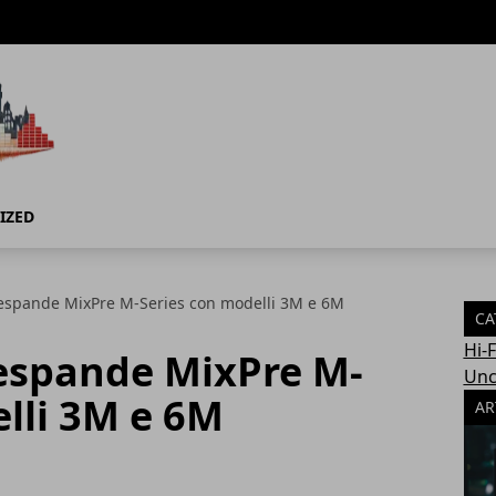
IZED
espande MixPre M-Series con modelli 3M e 6M
CA
Hi-
espande MixPre M-
Unc
lli 3M e 6M
AR