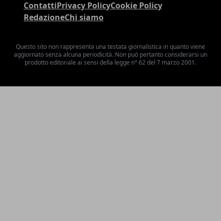
Contatti
Privacy Policy
Cookie Policy
Redazione
Chi siamo
Questo sito non rappresenta una testata giornalistica in quanto viene
aggiornato senza alcuna periodicità. Non può pertanto considerarsi un
prodotto editoriale ai sensi della legge n° 62 del 7 marzo 2001.