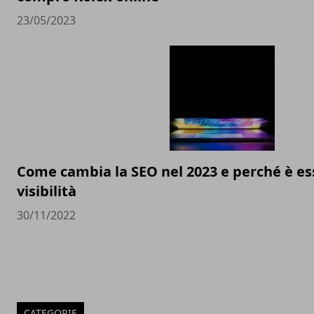
23/05/2023
Come cambia la SEO nel 2023 e perché è ess
visibilità
30/11/2022
CATEGORIE