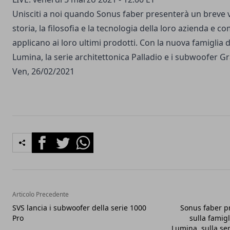
Unisciti a noi quando Sonus faber presenterà un breve v
storia, la filosofia e la tecnologia della loro azienda e c
applicano ai loro ultimi prodotti. Con la nuova famiglia d
Lumina, la serie architettonica Palladio e i subwoofer Gr
Ven, 26/02/2021
Facebook
Twitter
Whatsapp
Articolo Precedente
SVS lancia i subwoofer della serie 1000
Sonus faber p
Pro
sulla famigl
Lumina, sulla ser