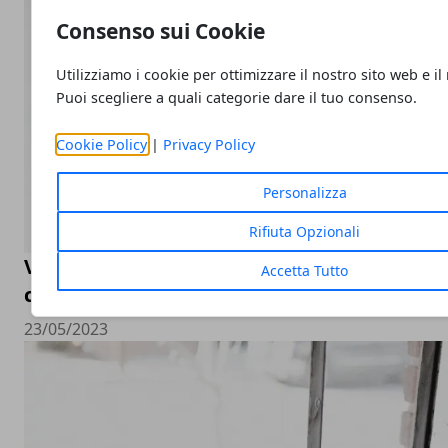
Consenso sui Cookie
Utilizziamo i cookie per ottimizzare il nostro sito web e il
Puoi scegliere a quali categorie dare il tuo consenso.
Cookie Policy
|
Privacy Policy
Personalizza
Rifiuta Opzionali
Valutazione orologi Rolex online, come sceg
Accetta Tutto
compro Rolex online
23/05/2023