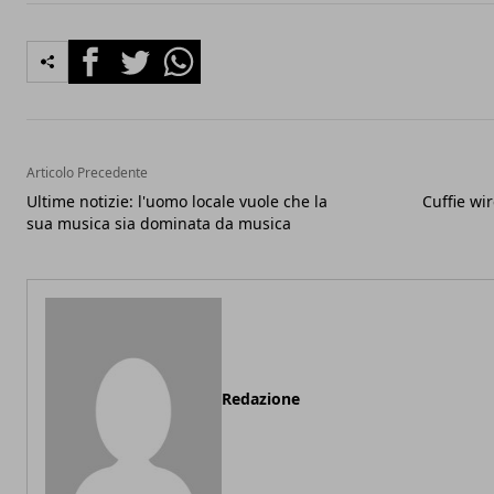
Facebook
Twitter
Whatsapp
Articolo Precedente
Ultime notizie: l'uomo locale vuole che la
Cuffie wi
sua musica sia dominata da musica
Redazione