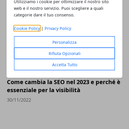
Valutazione orologi Rolex online, come
Utilizziamo i cookie per ottimizzare il nostro sito
web e il nostro servizio. Puoi scegliere a quali
scegliere il miglior compro Rolex online
categorie dare il tuo consenso.
23/05/2023
Cookie Policy
|
Privacy Policy
Personalizza
Rifiuta Opzionali
Accetta Tutto
Come cambia la SEO nel 2023 e perché è
essenziale per la visibilità
30/11/2022