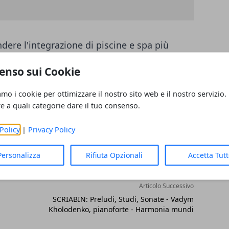
ndere l'integrazione di piscine e spa più
enso sui Cookie
amo i cookie per ottimizzare il nostro sito web e il nostro servizio.
re a quali categorie dare il tuo consenso.
Policy
|
Privacy Policy
Personalizza
Rifiuta Opzionali
Accetta Tut
Articolo Successivo
SCRIABIN: Preludi, Studi, Sonate - Vadym
Kholodenko, pianoforte - Harmonia mundi