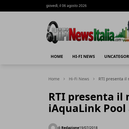
giovedì, il 06 agosto 2026
Hi-Fi News Italia
HOME
HI-FI NEWS
UNCATEGOR
Home
Hi-Fi News
RTI presenta il
RTI presenta il
iAquaLink Pool 
di
Redazione
19/07/2018