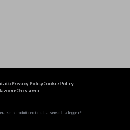
tatti
Privacy Policy
Cookie Policy
dazione
Chi siamo
arsi un prodotto editoriale ai sensi della legge n°