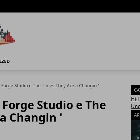
IZED
Forge Studio e The Times They Are a Changin '
CA
Hi-
 Forge Studio e The
Unc
a Changin '
AR