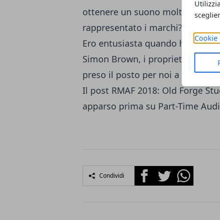
Utilizzi
ottenere un suono molto miglio
sceglie
rappresentato i marchi? I vecchi 
Cookie 
Ero entusiasta quando ho appres
Simon Brown, i proprietari di P
preso il posto per noi a Colleen C
Il post
RMAF 2018: Old Forge Stu
apparso prima su
Part-Time Audi
Facebook
Twitter
Whatsapp
Condividi