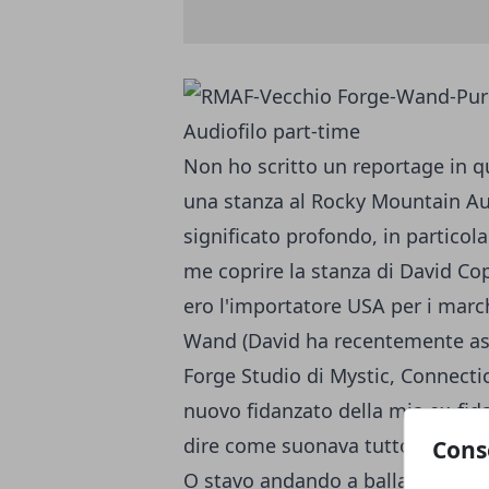
Audiofilo part-time
Non ho scritto un reportage in qu
una stanza al Rocky Mountain Aud
significato profondo, in partico
me coprire la stanza di David Cop
ero l'importatore USA per i mar
Wand (David ha recentemente ass
Forge Studio di Mystic, Connectic
nuovo fidanzato della mia ex-fida
dire come suonava tutto bello me
Cons
O stavo andando a ballare lì den