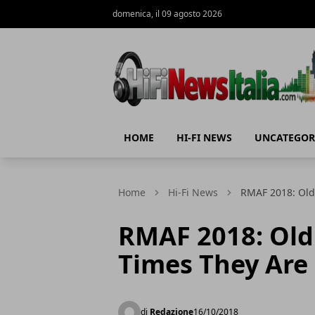
domenica, il 09 agosto 2026
Hi-Fi News Italia
HOME
HI-FI NEWS
UNCATEGOR
Home
Hi-Fi News
RMAF 2018: Old 
RMAF 2018: Old
Times They Are 
di
Redazione
16/10/2018