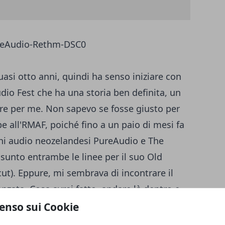
asi otto anni, quindi ha senso iniziare con
io Fest che ha una storia ben definita, un
lare per me. Non sapevo se fosse giusto per
e all'RMAF, poiché fino a un paio di mesi fa
chi audio neozelandesi PureAudio e The
unto entrambe le linee per il suo Old
ut). Eppure, mi sembrava di incontrare il
nzata. Cosa avrei fatto, andare là dentro e
ntre mi asciugavo le lacrime dagli occhi?
enso sui Cookie
tro e dire, amaramente, che sono riuscito a