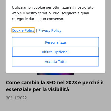
Utilizziamo i cookie per ottimizzare il nostro sito
Valutazione orologi Rolex online, come
web e il nostro servizio. Puoi scegliere a quali
categorie dare il tuo consenso.
scegliere il miglior compro Rolex online
23/05/2023
Cookie Policy
|
Privacy Policy
Personalizza
Rifiuta Opzionali
Accetta Tutto
Come cambia la SEO nel 2023 e perché è
essenziale per la visibilità
30/11/2022