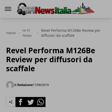
Hi-Fi News Italia
Hi-Fi
Revel Performa M126Be Review per
Home
News
diffusori da scaffale
Revel Performa M126Be
Review per diffusori da
scaffale
di
Redazione
17/08/2019
Facebook
Twitter
Whatsapp