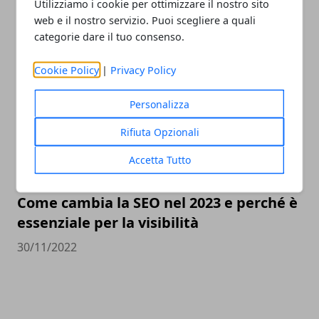
Valutazione orologi Rolex online, come
Utilizziamo i cookie per ottimizzare il nostro sito
web e il nostro servizio. Puoi scegliere a quali
scegliere il miglior compro Rolex online
categorie dare il tuo consenso.
23/05/2023
Cookie Policy
|
Privacy Policy
Personalizza
Rifiuta Opzionali
Accetta Tutto
Come cambia la SEO nel 2023 e perché è
essenziale per la visibilità
30/11/2022