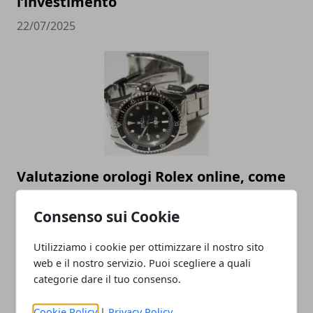
l’investimento
22/07/2025
Valutazione orologi Rolex online, come
scegliere il miglior compro Rolex online
Consenso sui Cookie
23/05/2023
Utilizziamo i cookie per ottimizzare il nostro sito
web e il nostro servizio. Puoi scegliere a quali
categorie dare il tuo consenso.
Cookie Policy
|
Privacy Policy