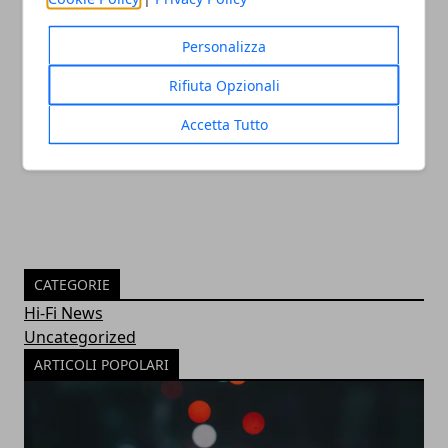
Personalizza
Come cambia la SEO nel 2023 e perché è
Rifiuta Opzionali
essenziale per la visibilità
Accetta Tutto
30/11/2022
CATEGORIE
Hi-Fi News
Uncategorized
ARTICOLI POPOLARI