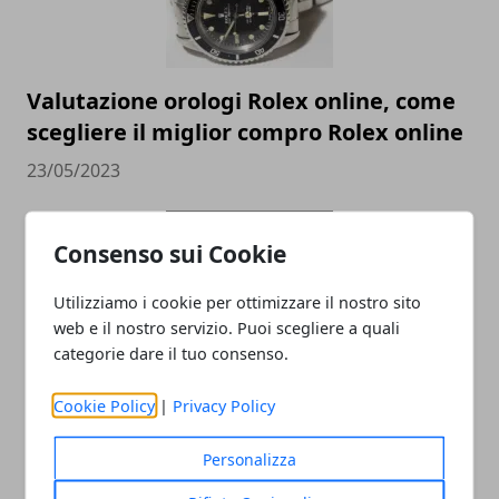
Valutazione orologi Rolex online, come
scegliere il miglior compro Rolex online
23/05/2023
Consenso sui Cookie
Utilizziamo i cookie per ottimizzare il nostro sito
web e il nostro servizio. Puoi scegliere a quali
categorie dare il tuo consenso.
Cookie Policy
|
Privacy Policy
Come cambia la SEO nel 2023 e perché è
essenziale per la visibilità
Personalizza
30/11/2022