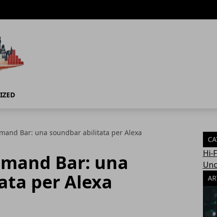
IZED
mand Bar: una soundbar abilitata per Alexa
CA
Hi-
mmand Bar: una
Unc
ata per Alexa
AR