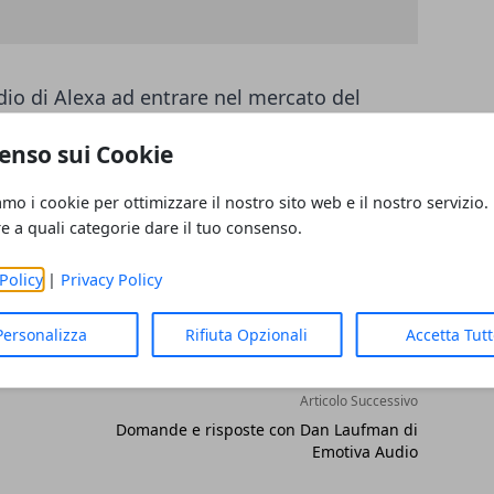
io di Alexa ad entrare nel mercato del
enso sui Cookie
amo i cookie per ottimizzare il nostro sito web e il nostro servizio.
re a quali categorie dare il tuo consenso.
Policy
|
Privacy Policy
Personalizza
Rifiuta Opzionali
Accetta Tut
Articolo Successivo
Domande e risposte con Dan Laufman di
Emotiva Audio