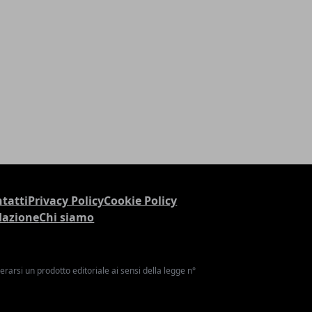
tatti
Privacy Policy
Cookie Policy
dazione
Chi siamo
arsi un prodotto editoriale ai sensi della legge n°