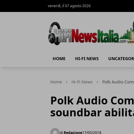
venerdì, il 07 agosto 2026
Hi-Fi News Italia
HOME
HI-FI NEWS
UNCATEGOR
Home
Hi-Fi News
Polk Audio Com
Polk Audio Co
soundbar abilit
di
Redazione
17/05/2018