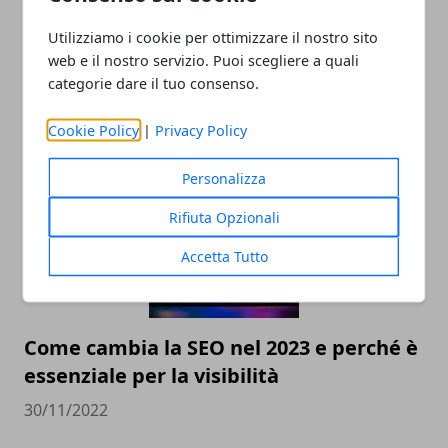
Utilizziamo i cookie per ottimizzare il nostro sito
web e il nostro servizio. Puoi scegliere a quali
Valutazione orologi Rolex online, come
categorie dare il tuo consenso.
scegliere il miglior compro Rolex online
Cookie Policy
|
Privacy Policy
23/05/2023
Personalizza
Rifiuta Opzionali
Accetta Tutto
Come cambia la SEO nel 2023 e perché è
essenziale per la visibilità
30/11/2022