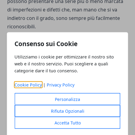
possono presentare una serie più o meno marcata
di imperfezioni e difetti che, man mano che si va
indietro con il grado, sono sempre più facilmente
riconoscibili.
Consenso sui Cookie
Utilizziamo i cookie per ottimizzare il nostro sito
web e il nostro servizio. Puoi scegliere a quali
Facebook
Twitter
Whatsapp
categorie dare il tuo consenso.
Cookie Policy
|
Privacy Policy
Articolo Precedente
Articolo Successivo
Personalizza
Tutti I vantaggi
Come trovare lavoro in
Rifiuta Opzionali
dell’archiviazione Cloud
un'azienda che condivida i
per le aziende
tuoi valori
Accetta Tutto