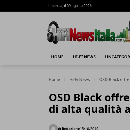
domenica, il 09 agosto 2026
Hi-Fi News Italia
HOME
HI-FI NEWS
UNCATEGOR
Home
Hi-Fi News
OSD Black offre 
OSD Black offre
di alta qualità 
di
Redazione
15/10/2019