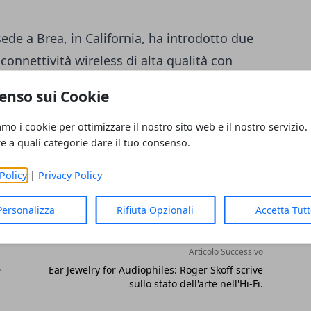
ede a Brea, in California, ha introdotto due
onnettività wireless di alta qualità con
esistenti.
enso sui Cookie
amo i cookie per ottimizzare il nostro sito web e il nostro servizio.
re a quali categorie dare il tuo consenso.
Policy
|
Privacy Policy
Personalizza
Rifiuta Opzionali
Accetta Tut
Articolo Successivo
D
Ear Jewelry for Audiophiles: Roger Skoff scrive
sullo stato dell'arte nell'Hi-Fi.