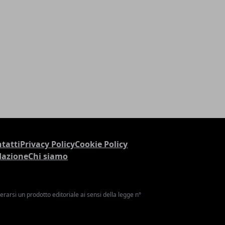
tatti
Privacy Policy
Cookie Policy
dazione
Chi siamo
arsi un prodotto editoriale ai sensi della legge n°