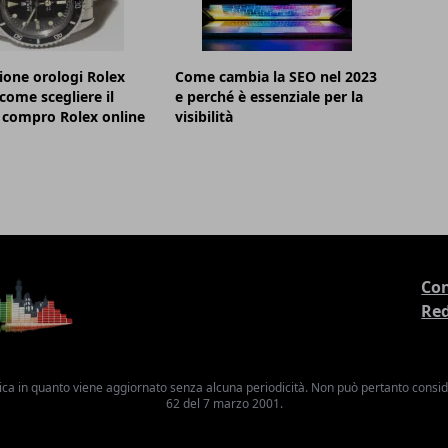
ione orologi Rolex
Come cambia la SEO nel 2023
 come scegliere il
e perché è essenziale per la
 compro Rolex online
visibilità
Con
Re
ica in quanto viene aggiornato senza alcuna periodicità. Non può pertanto consider
62 del 7 marzo 2001.