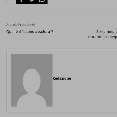
Articolo Precedente
Qual è il "suono assoluto"?
Streaming g
durante lo speg
Redazione