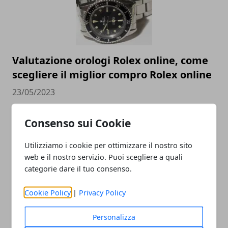
Valutazione orologi Rolex online, come
scegliere il miglior compro Rolex online
23/05/2023
Consenso sui Cookie
Utilizziamo i cookie per ottimizzare il nostro sito
web e il nostro servizio. Puoi scegliere a quali
categorie dare il tuo consenso.
Cookie Policy
|
Privacy Policy
Come cambia la SEO nel 2023 e perché è
essenziale per la visibilità
Personalizza