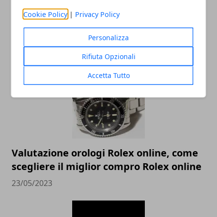
Dall’élite alla massa: come il trading
Cookie Policy
|
Privacy Policy
automatico sta democratizzando
l’investimento
Personalizza
22/07/2025
Rifiuta Opzionali
Accetta Tutto
Valutazione orologi Rolex online, come
scegliere il miglior compro Rolex online
23/05/2023