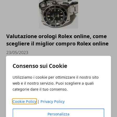
Valutazione orologi Rolex online, come
scegliere il miglior compro Rolex online
23/05/2023
Consenso sui Cookie
Utilizziamo i cookie per ottimizzare il nostro sito
web e il nostro servizio. Puoi scegliere a quali
categorie dare il tuo consenso.
Cookie Policy
|
Privacy Policy
Come cambia la SEO nel 2023 e perché è
Personalizza
essenziale per la visibilità