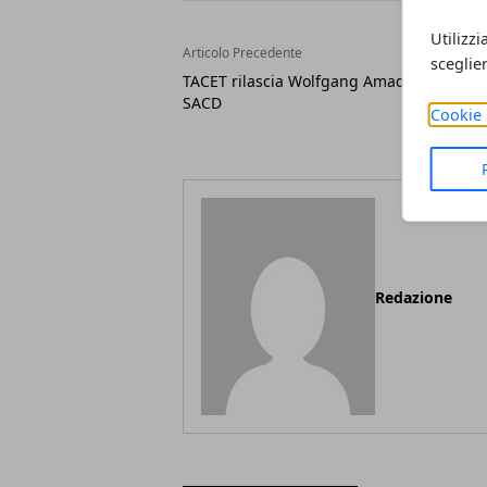
Utilizzi
Articolo Precedente
sceglie
TACET rilascia Wolfgang Amadé Mozart H
SACD
Cookie 
Redazione