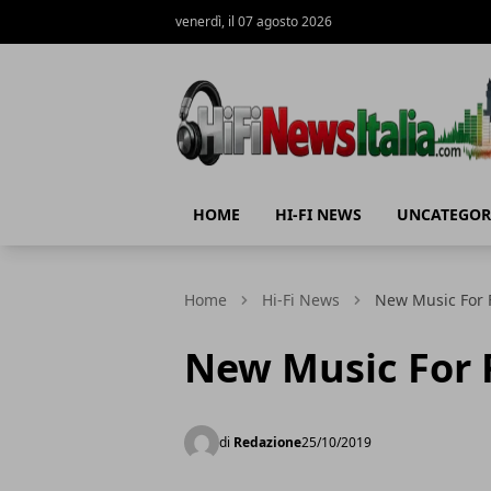
venerdì, il 07 agosto 2026
Hi-Fi News Italia
HOME
HI-FI NEWS
UNCATEGOR
Home
Hi-Fi News
New Music For F
New Music For F
di
Redazione
25/10/2019