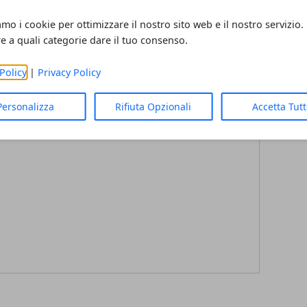
amo i cookie per ottimizzare il nostro sito web e il nostro servizio.
Articolo Successivo
re a quali categorie dare il tuo consenso.
ybrid
Tutto ciò che devi sapere su Call of Duty:
Modern Warfare, Campaign, Cross-Platform
Policy
|
Privacy Policy
Crossplay e altro!
Personalizza
Rifiuta Opzionali
Accetta Tut