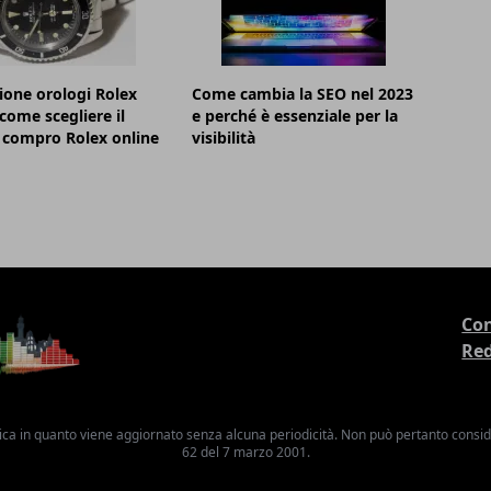
ione orologi Rolex
Come cambia la SEO nel 2023
 come scegliere il
e perché è essenziale per la
 compro Rolex online
visibilità
Con
Re
ica in quanto viene aggiornato senza alcuna periodicità. Non può pertanto consider
62 del 7 marzo 2001.