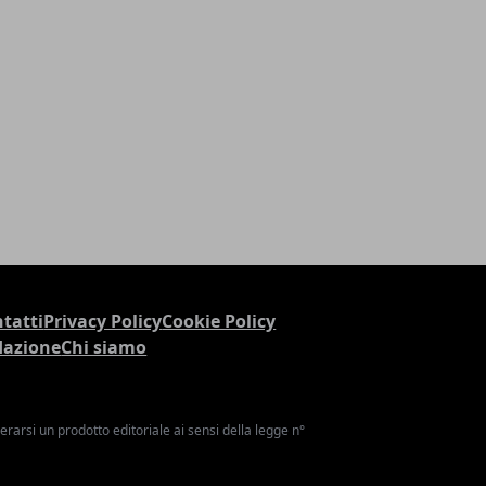
tatti
Privacy Policy
Cookie Policy
dazione
Chi siamo
arsi un prodotto editoriale ai sensi della legge n°