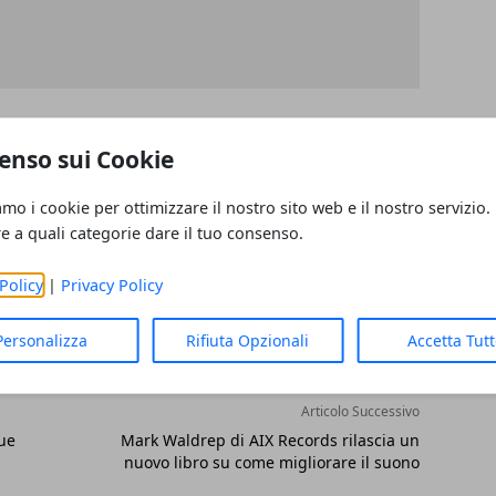
enso sui Cookie
amo i cookie per ottimizzare il nostro sito web e il nostro servizio.
re a quali categorie dare il tuo consenso.
Policy
|
Privacy Policy
Personalizza
Rifiuta Opzionali
Accetta Tut
Articolo Successivo
ue
Mark Waldrep di AIX Records rilascia un
nuovo libro su come migliorare il suono