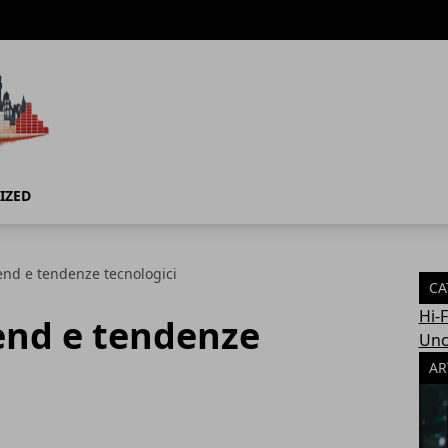
IZED
nd e tendenze tecnologici
CA
Hi-
nd e tendenze
Unc
AR