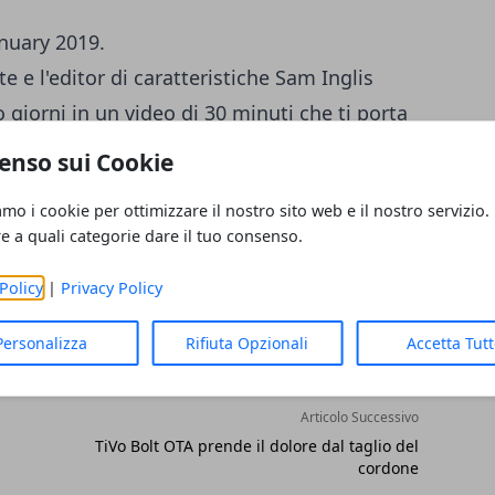
e e l'editor di caratteristiche Sam Inglis
o giorni in un video di 30 minuti che ti porta
enso sui Cookie
amo i cookie per ottimizzare il nostro sito web e il nostro servizio.
re a quali categorie dare il tuo consenso.
Policy
|
Privacy Policy
Personalizza
Rifiuta Opzionali
Accetta Tut
Articolo Successivo
TiVo Bolt OTA prende il dolore dal taglio del
cordone