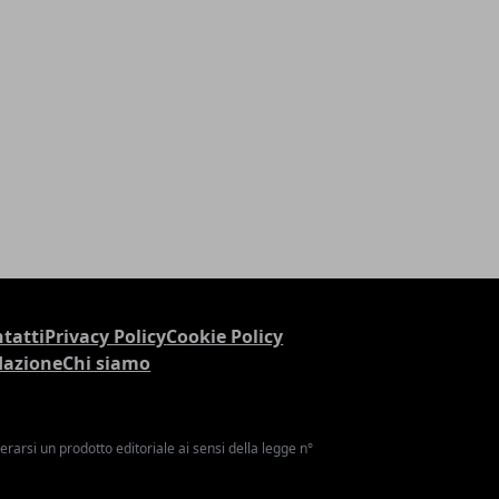
tatti
Privacy Policy
Cookie Policy
dazione
Chi siamo
arsi un prodotto editoriale ai sensi della legge n°