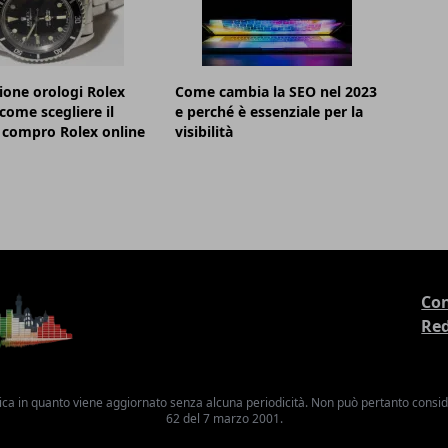
ione orologi Rolex
Come cambia la SEO nel 2023
 come scegliere il
e perché è essenziale per la
 compro Rolex online
visibilità
Con
Re
ica in quanto viene aggiornato senza alcuna periodicità. Non può pertanto consider
62 del 7 marzo 2001.