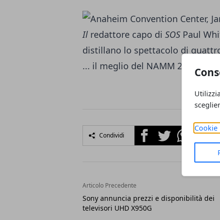
Il
redattore capo di
SOS
Paul Whit
distillano lo spettacolo di quattr
... il meglio del NAMM 2019.
Cons
Utilizzi
sceglie
Cookie 
Facebook
Twitter
Whatsapp
Condividi
Articolo Precedente
Sony annuncia prezzi e disponibilità dei
televisori UHD X950G