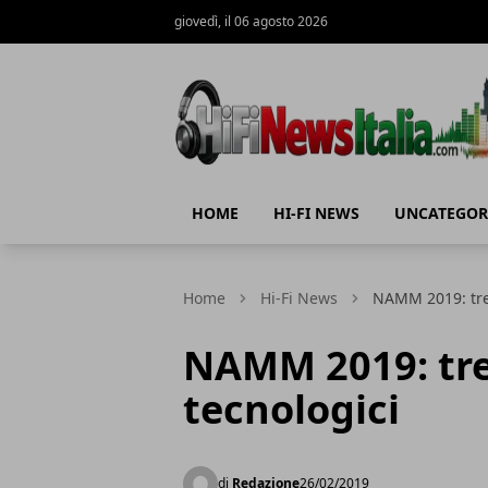
giovedì, il 06 agosto 2026
Hi-Fi News Italia
HOME
HI-FI NEWS
UNCATEGOR
Home
Hi-Fi News
NAMM 2019: tre
NAMM 2019: tre
tecnologici
di
Redazione
26/02/2019