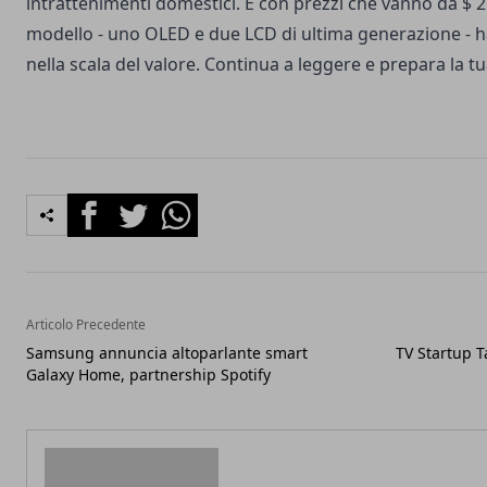
intrattenimenti domestici. E con prezzi che vanno da $ 2
modello - uno OLED e due LCD di ultima generazione - ha
nella scala del valore. Continua a leggere e prepara la tu
Facebook
Twitter
Whatsapp
Articolo Precedente
Samsung annuncia altoparlante smart
TV Startup T
Galaxy Home, partnership Spotify