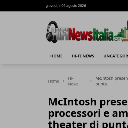
giovedì, il 06 agosto 2026
Hi-Fi News Italia
HOME
HI-FI NEWS
UNCATEGOR
Hi-Fi
McIntosh present
Home
News
punta
McIntosh prese
processori e am
theater di punt