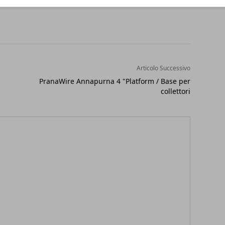
Articolo Successivo
PranaWire Annapurna 4 "Platform / Base per
collettori