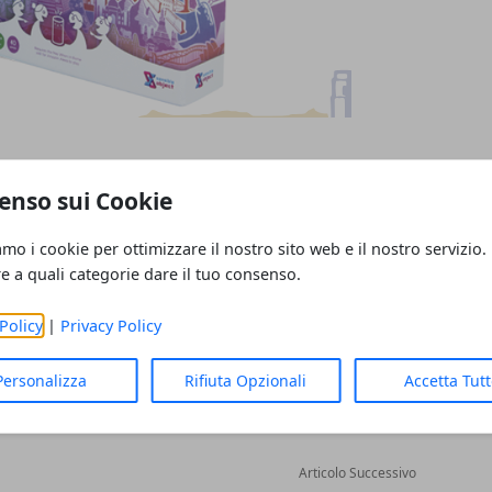
ject ha annunciato il primo gioco da tavolo
enso sui Cookie
amo i cookie per ottimizzare il nostro sito web e il nostro servizio.
re a quali categorie dare il tuo consenso.
Policy
|
Privacy Policy
Personalizza
Rifiuta Opzionali
Accetta Tut
Articolo Successivo