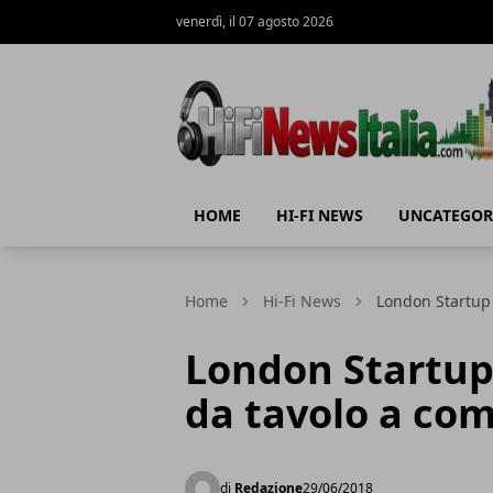
venerdì, il 07 agosto 2026
Hi-Fi News Italia
HOME
HI-FI NEWS
UNCATEGOR
Home
Hi-Fi News
London Startup 
London Startup 
da tavolo a co
di
Redazione
29/06/2018