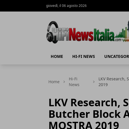
giovedì, il 06 agosto 2026
Hi-Fi News Italia
HOME
HI-FI NEWS
UNCATEGOR
Hi-Fi
LKV Research, S
Home
News
2019
LKV Research, 
Butcher Block A
MOSTRA 2019