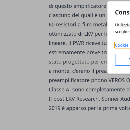
di questo amplificatore è lo stad
Cons
ciascuno dei quali è un design d
60 resistori a film metallico per 
Utilizzi
sceglie
ottimizzato di LKV per lo stadio
lineare, il PWR riceve tutti i van
Cookie 
estremamente breve trovato negl
stato progettato per entrambi gli
a monte, c'erano il preamplifica
preamplificatore phono VEROS O
Classe A, sono completamente diff
Il post
LKV Research, Sonner Aud
2019 è
apparso per la prima volt