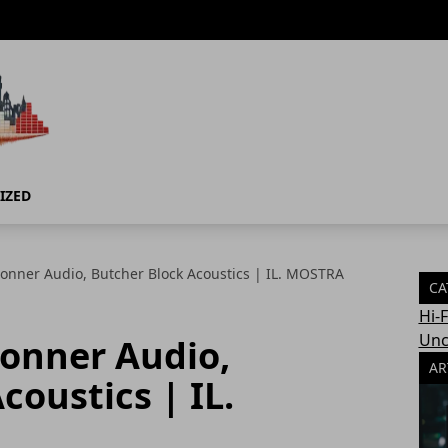
IZED
onner Audio, Butcher Block Acoustics | IL. MOSTRA
CA
Hi-
Unc
Sonner Audio,
AR
coustics | IL.