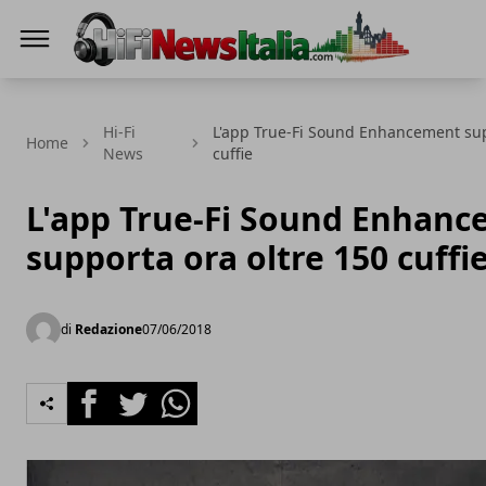
Hi-Fi News Italia
Hi-Fi
L'app True-Fi Sound Enhancement sup
Home
News
cuffie
L'app True-Fi Sound Enhan
supporta ora oltre 150 cuffi
di
Redazione
07/06/2018
Facebook
Twitter
Whatsapp