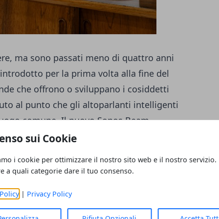
dere, ma sono passati meno di quattro anni
trodotto per la prima volta alla fine del
ende che offrono o sviluppano i cosiddetti
iuto al punto che gli altoparlanti intelligenti
luogo comune. Il nuovo Sonos
Beam
,
ltoparlante intelligente a un livello
enso sui Cookie
tanza precedentemente trascurata.
amo i cookie per ottimizzare il nostro sito web e il nostro servizio.
e il 17 luglio di quest'anno, includerà
re a quali categorie dare il tuo consenso.
ontrollo vocale integrato; e, dice Sonos,
Policy
|
Privacy Policy
Personalizza
Rifiuta Opzionali
Accetta Tut