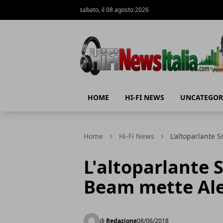
sabato, il 08 agosto 2026
Hi-Fi News Italia
HOME
HI-FI NEWS
UNCATEGOR
Home
Hi-Fi News
L'altoparlante 
L'altoparlante 
Beam mette Ale
di
Redazione
08/06/2018