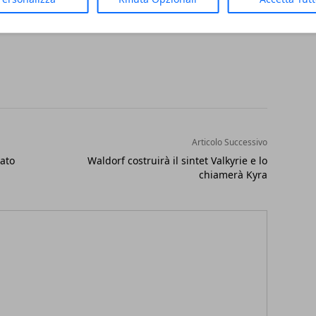
Articolo Successivo
rato
Waldorf costruirà il sintet Valkyrie e lo
chiamerà Kyra