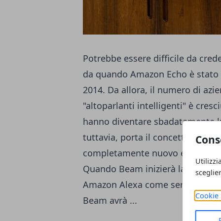
Potrebbe essere difficile da cre
da quando Amazon Echo è stato in
2014. Da allora, il numero di azi
"altoparlanti intelligenti" è cresc
hanno diventare sbadatamente 
tuttavia, porta il concetto di un a
Cons
completamente nuovo e in una s
Utilizzi
Quando Beam inizierà la spedizion
sceglie
Amazon
Alexa
come servizio di c
Cookie 
Beam avrà ...