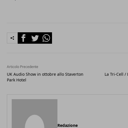
Facebook
Twitter
Whatsapp
Articolo Precedente
UK Audio Show in ottobre allo Staverton
La Tri-Cell /
Park Hotel
Redazione