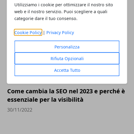
Utilizziamo i cookie per ottimizzare il nostro sito
Valutazione orologi Rolex online, come
web e il nostro servizio. Puoi scegliere a quali
scegliere il miglior compro Rolex online
categorie dare il tuo consenso.
23/05/2023
Cookie Policy
|
Privacy Policy
Personalizza
Rifiuta Opzionali
Accetta Tutto
Come cambia la SEO nel 2023 e perché è
essenziale per la visibilità
30/11/2022