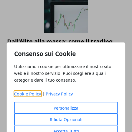
Dall’élite alla massa: come il trading
automatico sta democratizzando
Consenso sui Cookie
l’investimento
Utilizziamo i cookie per ottimizzare il nostro sito
22/07/2025
web e il nostro servizio. Puoi scegliere a quali
categorie dare il tuo consenso.
Cookie Policy
|
Privacy Policy
Personalizza
Rifiuta Opzionali
Valutazione orologi Rolex online, come
Accetta Tutto