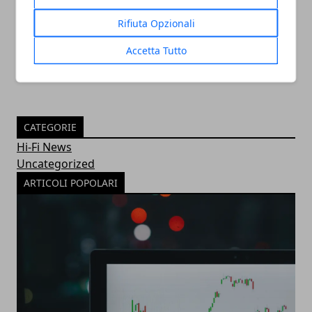
essenziale per la visibilità
Rifiuta Opzionali
30/11/2022
Accetta Tutto
CATEGORIE
Hi-Fi News
Uncategorized
ARTICOLI POPOLARI