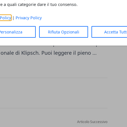
re a quali categorie dare il tuo consenso.
Policy
|
Privacy Policy
 a conquistare il mondo AV. Appena sei
Personalizza
Rifiuta Opzionali
Accetta Tut
la sua fusione con Control4, SnapAV ha
 settimana che ora è il partner esclusivo per
onale di Klipsch. Puoi leggere il pieno ...
Articolo Successivo