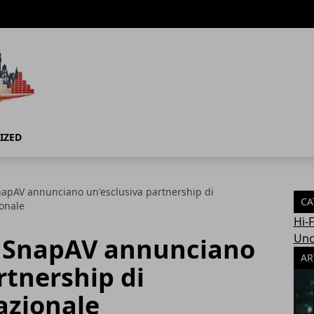
IZED
napAV annunciano un'esclusiva partnership di
CA
ionale
Hi-
Unc
e SnapAV annunciano
AR
rtnership di
azionale