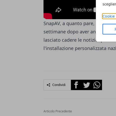
sceglie
Cookie 
SnapAV, a quanto pare, è intento
settimane dopo aver annunciato 
lasciato cadere le notizie questa
l'installazione personalizzata nazi
Facebook
Twitter
Whatsapp
Condividi
Articolo Precedente