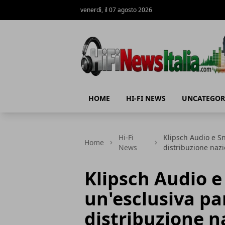
venerdì, il 07 agosto 2026
Hi-Fi News Italia
HOME
HI-FI NEWS
UNCATEGOR
Hi-Fi
Klipsch Audio e S
Home
News
distribuzione naz
Klipsch Audio 
un'esclusiva pa
distribuzione n