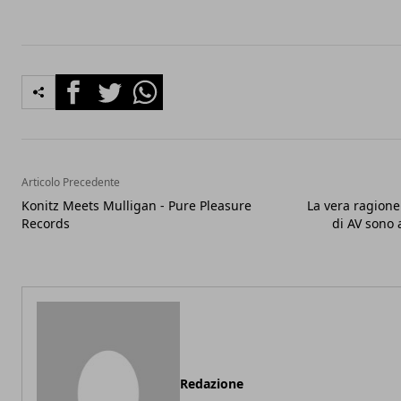
Facebook
Twitter
Whatsapp
Articolo Precedente
Konitz Meets Mulligan - Pure Pleasure
La vera ragione
Records
di AV sono 
Redazione