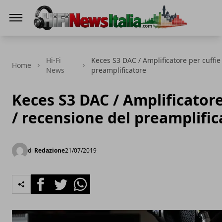
Hi-Fi News Italia
Hi-Fi
Keces S3 DAC / Amplificatore per cuffie
Home
News
preamplificatore
Keces S3 DAC / Amplificatore
/ recensione del preamplific
di
Redazione
21/07/2019
Facebook
Twitter
Whatsapp