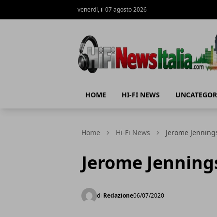
venerdì, il 07 agosto 2026
Hi-Fi News Italia
HOME
HI-FI NEWS
UNCATEGOR
Home
Hi-Fi News
Jerome Jennings
Jerome Jennings
di
Redazione
06/07/2020