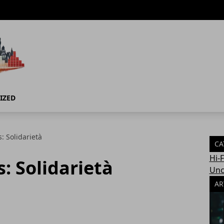
IZED
: Solidarietà
CA
Hi-
: Solidarietà
Unc
AR