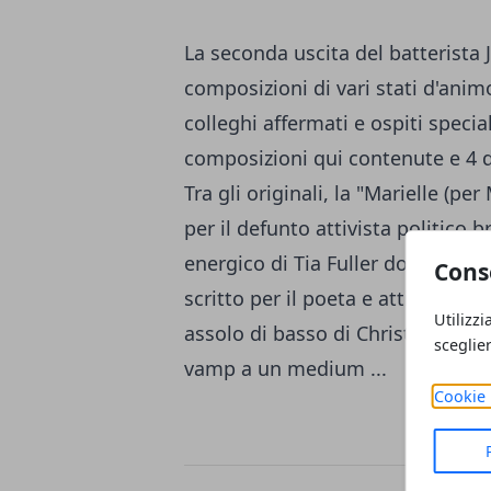
La seconda uscita del batterista
composizioni di vari stati d'anim
colleghi affermati e ospiti special
composizioni qui contenute e 4 d
Tra gli originali, la "Marielle (per
per il defunto attivista politico 
energico di Tia Fuller dopo un ca
Cons
scritto per il poeta e attivista per
Utilizzi
assolo di basso di Christian McB
sceglie
vamp a un medium ...
Cookie 