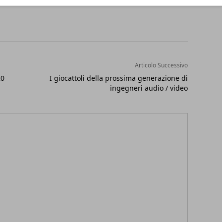
Articolo Successivo
20
I giocattoli della prossima generazione di
ingegneri audio / video