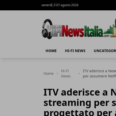
venerdì, il 07 agosto 2026
Hi-Fi News Italia
HOME
HI-FI NEWS
UNCATEGOR
Hi-Fi
ITV aderisce a New
Home
News
per assumere Netfl
ITV aderisce a N
streaming per
progettato per