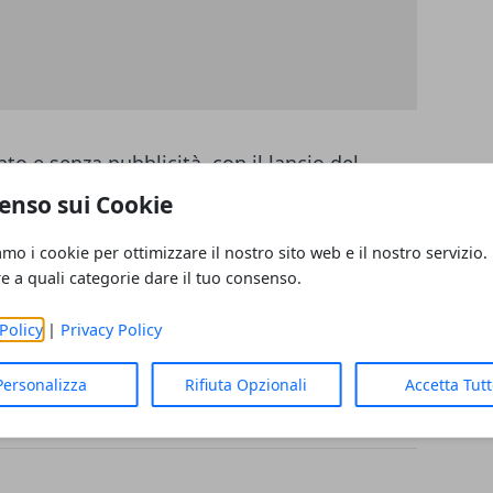
o e senza pubblicità, con il lancio del
NBC Universal, Sony Pictures, Paramount e
enso sui Cookie
i.
amo i cookie per ottimizzare il nostro sito web e il nostro servizio.
re a quali categorie dare il tuo consenso.
Policy
|
Privacy Policy
Personalizza
Rifiuta Opzionali
Accetta Tut