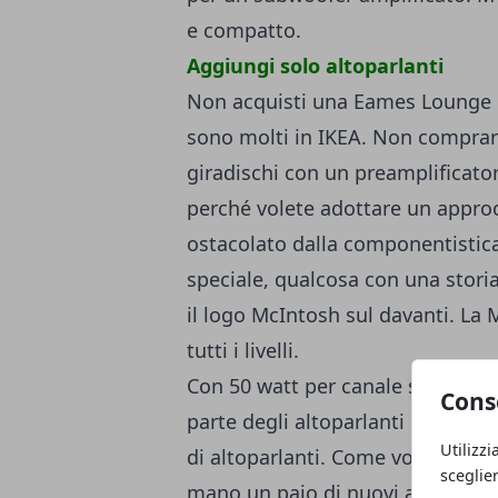
e compatto.
Aggiungi solo altoparlanti
Non acquisti una Eames Lounge p
sono molti in IKEA. Non compra
giradischi con un preamplificato
perché volete adottare un appro
ostacolato dalla componentistica
speciale, qualcosa con una storia 
il logo McIntosh sul davanti. La 
tutti i livelli.
Con 50 watt per canale su 8 ohm
Cons
parte degli altoparlanti ed è ab
Utilizzi
di altoparlanti. Come voleva il de
sceglie
mano un paio di nuovi altoparla