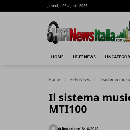
giovedì, il 06 agosto 2026
Hi-Fi News Italia
HOME
HI-FI NEWS
UNCATEGOR
Home
Hi-Fi News
Il sistema mus
Il sistema mus
MTI100
di
Redazione
18/10/2019