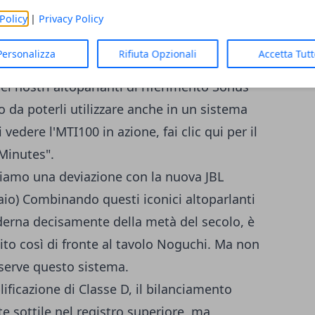
a era afferrare il cavo di alimentazione in
Policy
|
Privacy Policy
altoparlanti Cardas Iridium cavi. Quale altro
Personalizza
Rifiuta Opzionali
Accetta Tut
 configurare in 90 secondi? E per quello che
ei nostri altoparlanti di riferimento Sonus
 da poterli utilizzare anche in un sistema
 vedere l'MTI100 in azione, fai clic qui per il
 Minutes".
ciamo una deviazione con la nuova JBL
paio) Combinando questi iconici altoparlanti
derna decisamente della metà del secolo, è
ito così di fronte al tavolo Noguchi. Ma non
 serve questo sistema.
ficazione di Classe D, il bilanciamento
 sottile nel registro superiore, ma