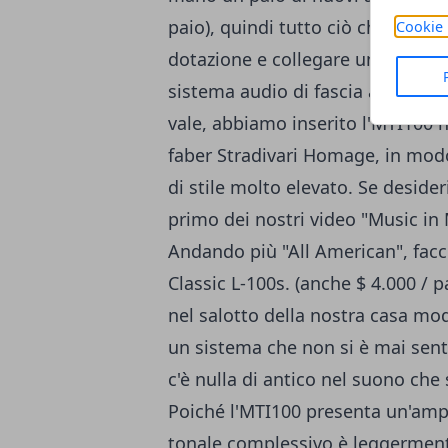
paio), quindi tutto ciò che serviv
Cookie 
dotazione e collegare un paio di 
sistema audio di fascia alta puoi
vale, abbiamo inserito l'MTI100 n
faber Stradivari Homage, in modo
di stile molto elevato. Se desideri
primo dei nostri video "Music in
Andando più "All American", fac
Classic L-100s. (anche $ 4.000 / 
nel salotto della nostra casa mo
un sistema che non si è mai sent
c'è nulla di antico nel suono che
Poiché l'MTI100 presenta un'ampli
tonale complessivo è leggermente