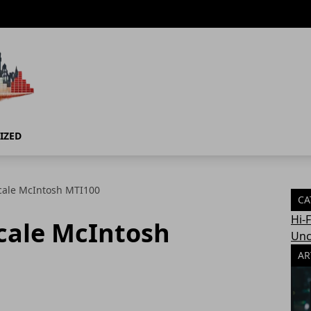
IZED
icale McIntosh MTI100
CA
Hi-
icale McIntosh
Unc
AR