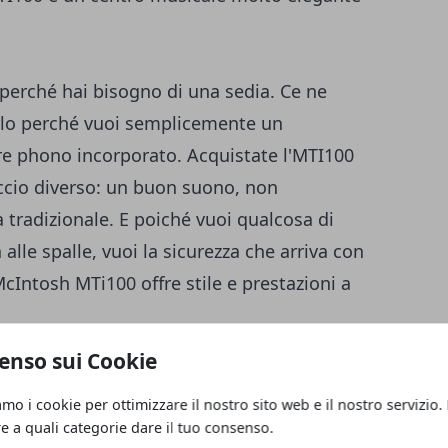
erché hai bisogno di una sedia. Ce ne
rlo perché vuoi semplicemente un
re phono incorporato. Acquistate l'MTI100
ccio diverso: un buon suono, non
 tradizionale. E poiché vuoi qualcosa di
alle spalle, vuoi la sicurezza che arriva con
McIntosh MTi100 offre stile e prestazioni a
, l'MTI100 guida facilmente la maggior
enso sui Cookie
bastanza potente da offrirti un'ampia gamma
amo i cookie per ottimizzare il nostro sito web e il nostro servizio.
stino, ci è capitato di avere a portata di
re a quali categorie dare il tuo consenso.
nti Sonus Faber Minima Amator ($ 4.000 /