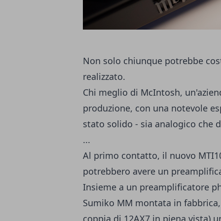
Non solo chiunque potrebbe costru
realizzato.
Chi meglio di McIntosh, un'azien
produzione, con una notevole esp
stato solido - sia analogico che 
...
Al primo contatto, il nuovo MTI1
potrebbero avere un preamplifica
Insieme a un preamplificatore ph
Sumiko MM montata in fabbrica, c
coppia di 12AX7 in piena vista) u